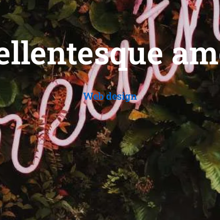
ellentesque am
Web design