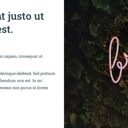
t justo ut
st.
mi sapien, consequat ut
erisque eleifend. Sed pretium
 bibendum non est. In mi
 Aenean non purus in lorem