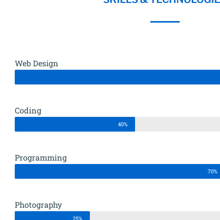
Web Design
Coding
40%
Programming
70%
Photography
25%